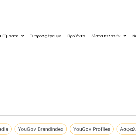
ι Είμαστε
Τι προσφέρουμε
Προϊόντα
Λίστα πελατών
Ν
ν
edia
​YouGov BrandIndex
​YouGov Profiles
Ασφαλι