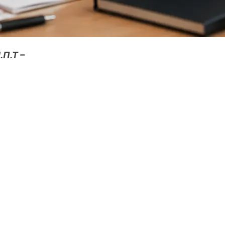
.Π.Τ –