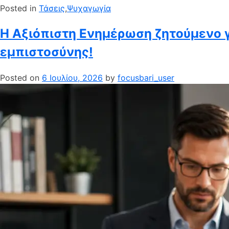
Posted in
Τάσεις
,
Ψυχαγωγία
Η Αξιόπιστη Ενημέρωση ζητούμενο γ
εμπιστοσύνης!
Posted on
6 Ιουλίου, 2026
by
focusbari_user