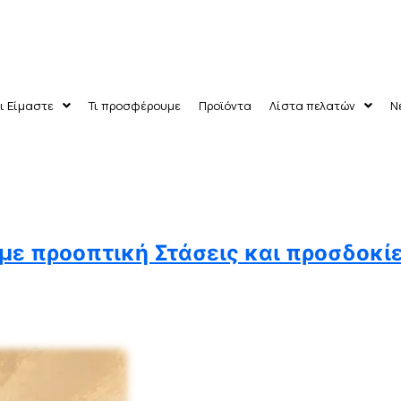
ι Είμαστε
Τι προσφέρουμε
Προϊόντα
Λίστα πελατών
Ν
με προοπτική Στάσεις και προσδοκίε
ν