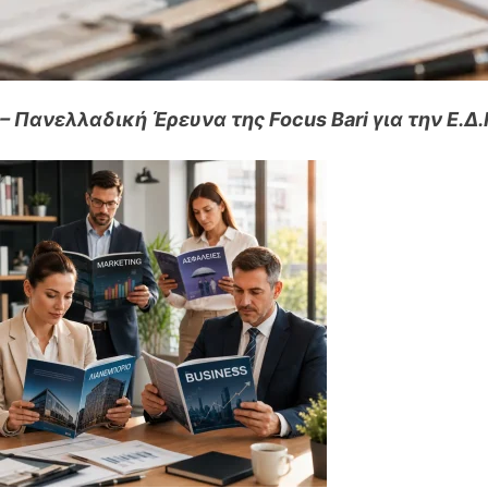
– Πανελλαδική Έρευνα της Focus Bari για την Ε.Δ.Ι