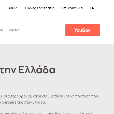
GDPR
Συχνές ερωτήσεις
Επικοινωνία
EN
έα
Τάσεις
στην Ελλάδα
 ιδιαίτερη χρονιά, να δεχτούμε την τιμητική πρόταση που
e partners της στην Ελλάδα.
ων μαρκών/ πελατών μας με τους δικούς τους πελάτες /