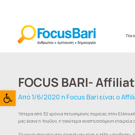
Ποιο
FOCUS BARI- Affilia
Ανοίξτε τη γραμμή εργαλείω
Από 1/6/2020 η Focus Bari είναι ο Aff
Ύστερα από 32 χρόνια πετυχημένης πορείας στην Ελληνική 
μας έκανε η YouGov, η ταχύτερα αναπτυσσόμενη εταιρεία onl
Το κοινό στοιχείο στο όραμά μας είναι η λέξη «σύνδεση».