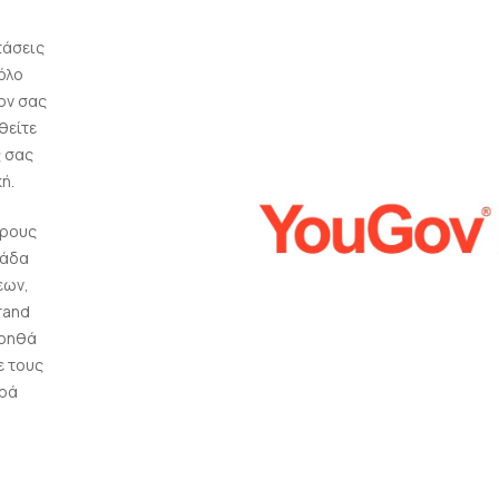
τάσεις
 όλο
ov σας
θείτε
ς σας
ή.
ορους
μάδα
εων,
rand
βοηθά
ε τους
ορά