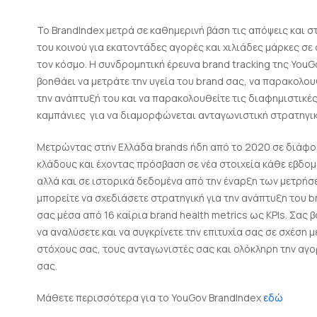
To BrandIndex μετρά σε καθημερινή βάση τις απόψεις και σ
του κοινού για εκατοντάδες αγορές και χιλιάδες μάρκες σε
τον κόσμο. Η συνδρομητική έρευνα brand tracking της YouG
βοηθάει να μετράτε την υγεία του brand σας, να παρακολου
την ανάπτυξή του και να παρακολουθείτε τις διαφημιστικέ
καμπάνιες για να διαμορφώνεται ανταγωνιστική στρατηγικ
Μετρώντας στην Ελλάδα brands ήδη από το 2020 σε διάφ
κλάδους και έχοντας πρόσβαση σε νέα στοιχεία κάθε εβδο
αλλά και σε ιστορικά δεδομένα από την έναρξη των μετρήσ
μπορείτε να σχεδιάσετε στρατηγική για την ανάπτυξη του b
σας μέσα από 16 καίρια brand health metrics ως KPIs. Σας 
να αναλύσετε και να συγκρίνετε την επιτυχία σας σε σχέση μ
στόχους σας, τους ανταγωνιστές σας και ολόκληρη την αγ
σας.
Μάθετε περισσότερα για το YouGov BrandIndex
εδώ