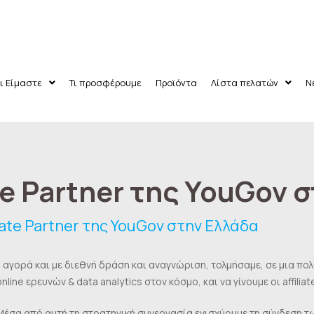
ι Είμαστε
Τι προσφέρουμε
Προϊόντα
Λίστα πελατών
Ν
te Partner της YouGov 
ν
iliate Partner της YouGov στην Ελλάδα
αγορά και με διεθνή δράση και αναγνώριση, τολμήσαμε, σε μια πολύ
ine ερευνών & data analytics στον κόσμο, και να γίνουμε οι affiliat
 Μέσα από αυτή τη στρατηγική συνεργασία ενισχύουμε τη σύνδεση τ