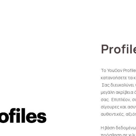
Profil
Το YouGov Profile
κατανοήσετε τα κ
Σας διευκολύνει 
μεγάλη ακρίβεια 
σας. Επιπλέον, σ
σίγουρες και ασυ
αυθεντικές, αξιό
Η βάση δεδομένω
πρόσβαση σε χιλ