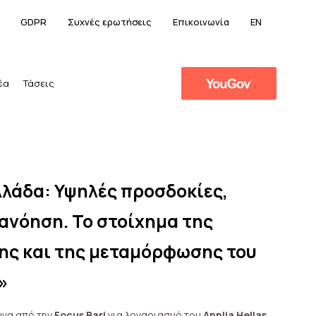
GDPR
Συχνές ερωτήσεις
Επικοινωνία
EN
έα
Τάσεις
λλάδα: Υψηλές προσδοκίες,
ανόηση. Το στοίχημα της
ης και της μεταμόρφωσης του
»
υνα από την
Focus Bari
για λογαριασμό του
Applia Hellas