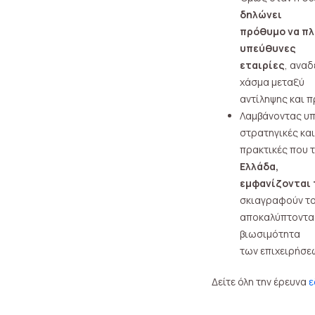
δηλώνει
πρόθυμο να πλ
υπεύθυνες
εταιρίες
, αναδ
χάσμα μεταξύ
αντίληψης και 
Λαμβάνοντας υπό
στρατηγικές και
πρακτικές που 
Ελλάδα,
εμφανίζονται 
σκιαγραφούν το
αποκαλύπτοντας
βιωσιμότητα
των επιχειρήσε
Δείτε όλη την έρευνα