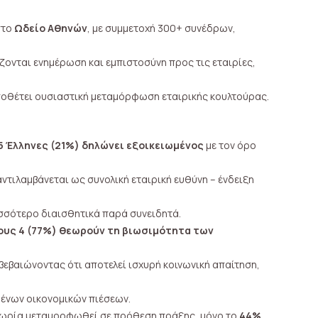
το
Ωδείο Αθηνών
, με συμμετοχή 300+ συνέδρων,
ζονται ενημέρωση και εμπιστοσύνη προς τις εταιρίες,
ποθέτει ουσιαστική μεταμόρφωση εταιρικής κουλτούρας.
 5 Έλληνες (21%) δηλώνει εξοικειωμένος
με τον όρο
ντιλαμβάνεται ως συνολική εταιρική ευθύνη – ένδειξη
ισσότερο διαισθητικά παρά συνειδητά.
ους 4 (77%) θεωρούν τη βιωσιμότητα των
ιβεβαιώνοντας ότι αποτελεί ισχυρή κοινωνική απαίτηση,
ένων οικονομικών πιέσεων.
ωρία μεταμορφωθεί σε πρόθεση πράξης, μόνο το
44%