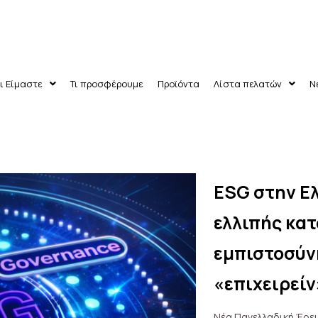
ι Είμαστε
Τι προσφέρουμε
Προϊόντα
Λίστα πελατών
Ν
ESG στην Ε
ν
ελλιπής κατ
εμπιστοσύν
«επιχειρείν
Νέα Πανελλαδική Έρε