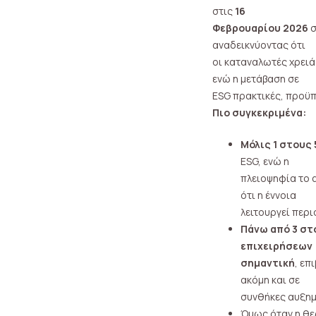
στις
16
Φεβρουαρίου 2026
σ
αναδεικνύοντας ότι
οι καταναλωτές χρειά
ενώ η μετάβαση σε
ESG πρακτικές, προϋ
Πιο συγκεκριμένα:
Μόλις 1 στους
ESG, ενώ η
πλειοψηφία το α
ότι η έννοια
λειτουργεί περ
Πάνω από 3 στ
επιχειρήσεων
σημαντική
, επ
ακόμη και σε
συνθήκες αυξημ
Όμως όταν η θε