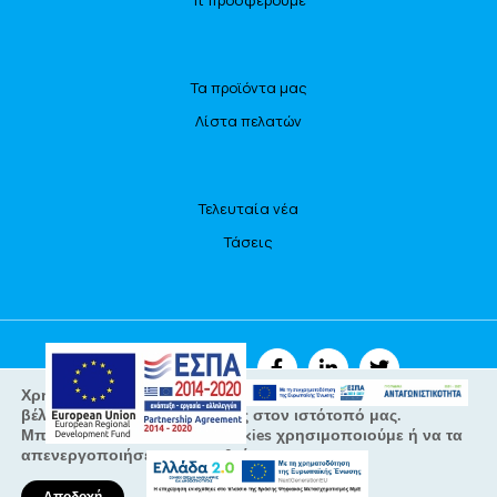
Τι προσφέρουμε
Τα προϊόντα μας
Λίστα πελατών
Τελευταία νέα
Τάσεις
ΑΚΟΛΟΥΘΗΣΤΕ ΜΑΣ
Χρησιμοποιούμε cookies για να σας προσφέρουμε τη
βέλτιστη εμπειρία πλοήγησης στον ιστότοπό μας.
Μπορείτε να μάθετε ποια cookies χρησιμοποιούμε ή να τα
απενεργοποιήσετε στις
ρυθμίσεις
.
All Rights Reserved © Focusbari 2022
Πολιτική Απορρήτου – GDPR