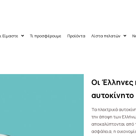
ι Είμαστε
Τι προσφέρουμε
Προϊόντα
Λίστα πελατών
Ν
Οι Έλληνες 
ν
αυτοκίνητο
Τα ηλεκτρικά αυτοκίν
την άποψη των Ελλήνω
αποκαλύπτονται από τη
ασφάλεια, η οικονομία