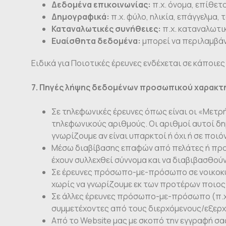
Δεδομένα επικοινωνίας:
π.χ. όνομα, επίθετο
Δημογραφικά:
π.χ. φύλο, ηλικία, επάγγελμα,
Καταναλωτικές συνήθειες:
π.χ. καταναλωτι
Ευαίσθητα δεδομένα:
μπορεί να περιλαμβάν
Ειδικά για Ποιοτικές έρευνες ενδέχεται σε κάποιε
7. Πηγές λήψης δεδομένων προσωπικού χαρακτ
Σε τηλεφωνικές έρευνες όπως είναι οι «Μετ
τηλεφωνικούς αριθμούς. Οι αριθμοί αυτοί δη
γνωρίζουμε αν είναι υπαρκτοί ή όχι ή σε ποιό
Μέσω διαβίβασης επαφών από πελάτες ή προμ
έχουν συλλεχθεί σύννομα και να διαβιβασθού
Σε έρευνες πρόσωπο-με-πρόσωπο σε νοικοκυρ
χωρίς να γνωρίζουμε εκ των προτέρων ποιος κ
Σε άλλες έρευνες πρόσωπο-με-πρόσωπο (π.χ.
συμμετέχοντες από τους διερχόμενους/εξερχ
Από το Website μας με σκοπό την εγγραφή σ