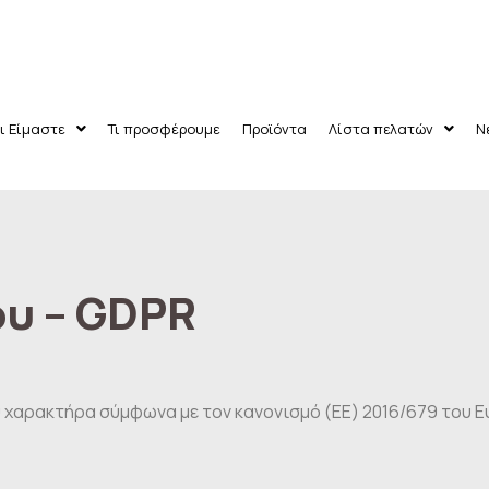
ι Είμαστε
Τι προσφέρουμε
Προϊόντα
Λίστα πελατών
Ν
υ – GDPR
ν
αρακτήρα σύμφωνα με τον κανονισμό (ΕΕ) 2016/679 του Ε