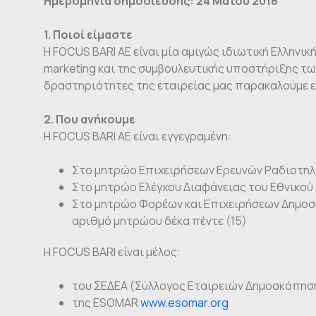
Ημερομηνία δημοσίευσης: 24 Μαΐου 2018
1. Ποιοί είμαστε
Η FOCUS BARI AE είναι μία αμιγώς ιδιωτική Ελληνι
marketing και της συμβουλευτικής υποστήριξης των
δραστηριότητες της εταιρείας μας παρακαλούμε ε
2. Που ανήκουμε
Η FOCUS BARI AE είναι εγγεγραμένη:
Στο μητρώο Επιχειρήσεων Ερευνών Ραδιοτηλ
Στο μητρώο Ελέγχου Διαφάνειας του Εθνικού
Στο μητρώο Φορέων και Επιχειρήσεων Δημοσκ
αριθμό μητρώου δέκα πέντε (15)
Η FOCUS BARI είναι μέλος:
του ΣΕΔΕΑ (Σύλλογος Εταιρειών Δημοσκόπησ
της ESOMAR
www.esomar.org