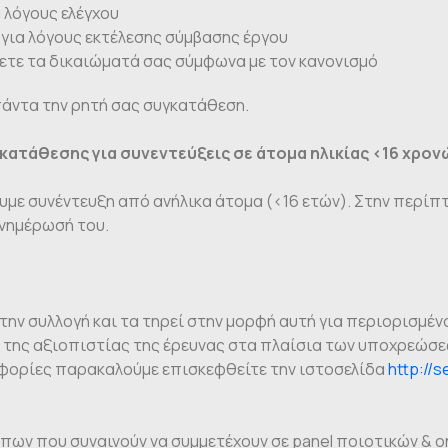
 λόγους ελέγχου
 για λόγους εκτέλεσης σύμβασης έργου
ετε τα δικαιώματά σας σύμφωνα με τον κανονισμό
άντα την ρητή σας συγκατάθεση.
κατάθεσης για συνεντεύξεις σε άτομα ηλικίας <16 χρον
βουμε συνέντευξη από ανήλικα άτομα (<16 ετών). Στην περ
ενημέρωσή του.
την συλλογή και τα τηρεί στην μορφή αυτή για περιορισμένο
 της αξιοπιστίας της έρευνας στα πλαίσια των υποχρεώσεώ
οφορίες παρακαλούμε επισκεφθείτε την ιστοσελίδα
http://s
ν που συναινούν να συμμετέχουν σε panel ποιοτικών & onl