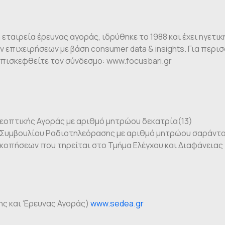
κή εταιρεία έρευνας αγοράς, ιδρύθηκε το 1988 και έχει ηγε
 επιχειρήσεων με βάση consumer data & insights. Για περι
πισκεφθείτε τον σύνδεσμο: www.focusbari.gr
εοπτικής Αγοράς με αριθμό μητρώου δεκατρία(13)
 Συμβουλίου Ραδιοτηλεόρασης με αριθμό μητρώου σαράντα
οπήσεων που τηρείται στο Τμήμα Ελέγχου και Διαφάνειας 
ης και Έρευνας Αγοράς)
www.sedea.gr