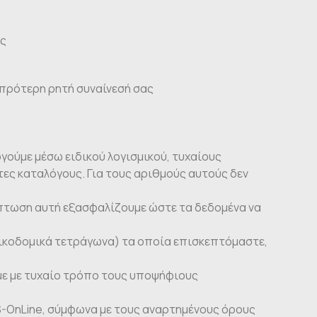
ες
ν πρότερη ρητή συναίνεσή σας
ούμε μέσω ειδικού λογισμικού, τυχαίους
ες καταλόγους. Για τους αριθμούς αυτούς δεν
πτωση αυτή εξασφαλίζουμε ώστε τα δεδομένα να
οικοδομικά τετράγωνα) τα οποία επισκεπτόμαστε,
με με τυχαίο τρόπο τους υποψήφιους
S-OnLine, σύμφωνα με τους αναρτημένους όρους