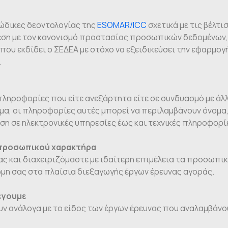
κώδικες δεοντολογίας της
ESOMAR/ICC
σχετικά με τις βέλτ
σχέση με τον κανονισμό προστασίας προσωπικών δεδομένων, 
που εκδίδει ο ΣΕΔΕΑ με στόχο να εξειδικεύσει την εφαρμογ
.
ηροφορίες που είτε ανεξάρτητα είτε σε συνδυασμό με άλλ
, οι πληροφορίες αυτές μπορεί να περιλαμβάνουν όνομα, η
ση σε ηλεκτρονικές υπηρεσίες έως και τεχνικές πληροφορί
α προσωπικού χαρακτήρα
ας και διαχειριζόμαστε με ιδαίτερη επιμέλεια τα προσωπι
ώμη σας στα πλαίσια διεξαγωγής έργων έρευνας αγοράς.
έγουμε
ανάλογα με το είδος των έργων έρευνας που αναλαμβάνουμ