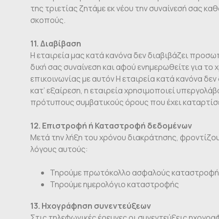
της τριετίας ζητάμε εκ νέου την συναίνεσή σας κ
σκοπούς.
11. Διαβίβαση
Η εταιρεία μας κατά κανόνα δεν διαβιβάζει προσω
δική σας συναίνεση και αφού ενημερωθείτε για το
επικοινωνίας με αυτόν Η εταιρεία κατά κανόνα δεν
κατ’ εξαίρεση, η εταιρεία χρησιμοποιεί υπεργολά
πρότυπους συμβατικούς όρους που έχει καταρτίσε
12. Επιστροφή ή Καταστροφή δεδομένων
Μετά την λήξη του χρόνου διακράτησης, φροντίζου
λόγους αυτούς:
Τηρούμε πρωτόκολλο ασφαλούς καταστροφής 
Τηρούμε ημερολόγιο καταστροφής
13. Ηχογράφηση συνεντεύξεων
Στις τηλεφωνικές έρευνες οι συνεντεύξεις ηχογραφ