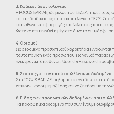
3. Κώδικες δεοντολογίας
H FOCUS BARI AE, ως μέλος του ΣΕΔΕΑ, τηρεί τους 
και τις διαδικασίες ποιοτικού ελέγχου ΠΕΣΣ. Σε 
κατευθύνσεις εφαρμογής και βέλτιστης πρακτικής 
ώστε να επιτευχθεί η μέγιστη δυνατή συμμόρφωση
4. Ορισμοί
Ως δεδομένα προσωπικού χαρακτήρα εννοούνται πλ
ταυτοποίηση ενός προσώπου. Ως γενικό παράδειγμα
ηλεκτρονική διεύθυνση, UserId & Password πρόσβα
5. Σκοπός για τον οποίο συλλέγουμε δεδομέν
Στη FOCUS BARI AE, σεβόμαστε την ιδιωτικότητά σ
επικοινωνήσουμε μαζί σας και να ζητήσουμε τη γν
6. Είδος των προσωπικών δεδομένων που συλλ
Τα προσωπικά δεδομένα που συλλέγουμε διαφέρουν 