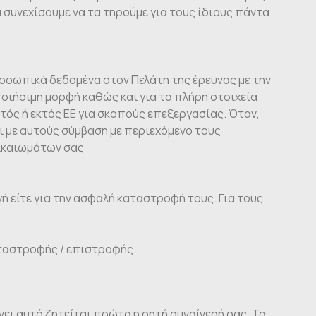
 συνεχίσουμε να τα τηρούμε για τους ίδιους πάντα
ροσωπικά δεδομένα στον Πελάτη της έρευνας με την
ποιήσιμη μορφή καθώς και για τα πλήρη στοιχεία
τός ή εκτός ΕΕ για σκοπούς επεξεργασίας. Όταν,
ι με αυτούς σύμβαση με περιεχόμενο τους
δικαιωμάτων σας
ή είτε για την ασφαλή καταστροφή τους. Για τους
ταστροφής / επιστροφής.
νει αυτό ζητείται πρώτα η ρητή συναίνεσή σας. Τα