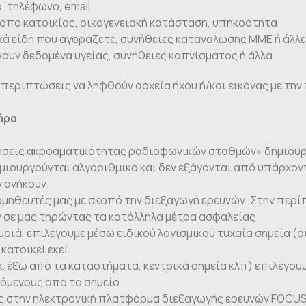
, τηλέφωνο, email
 τόπο κατοικίας, οικογενειακή κατάσταση, υπηκοότητα
κά είδη που αγοράζετε, συνήθειες κατανάλωσης ΜΜΕ ή άλλ
ουν δεδομένα υγείας, συνήθειες καπνίσματος ή άλλα
ς περιπτώσεις να ληφθούν αρχεία ήχου ή/και εικόνας με τη
ήρα
ρήσεις ακροαματικότητας ραδιοφωνικών σταθμών» δημιουργ
μιουργούνται αλγοριθμικά και δεν εξάγονται από υπάρχοντ
ν ανήκουν.
ηθευτές μας με σκοπό την διεξαγωγή ερευνών. Στην περί
ν σε μας τηρώντας τα κατάλληλα μέτρα ασφαλείας
ιά, επιλέγουμε μέσω ειδικού λογισμικού τυχαία σημεία (
ατοικεί εκεί.
 έξω από τα καταστήματα, κεντρικά σημεία κλπ) επιλέγου
όμενους από το σημείο
ας στην ηλεκτρονική πλατφόρμα διεξαγωγής ερευνών FOCU