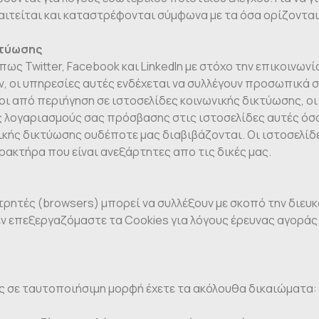
αιτείται και καταστρέφονται σύμφωνα με τα όσα ορίζοντα
κτύωσης
ς Twitter, Facebook και LinkedIn με στόχο την επικοινωνί
, οι υπηρεσίες αυτές ενδέχεται να συλλέγουν προσωπικά σ
οι από περιήγηση σε ιστοσελίδες κοινωνικής δικτύωσης, ο
 λογαριασμούς σας πρόσβασης στις ιστοσελίδες αυτές όσ
κής δικτύωσης ουδέποτε μας διαβιβάζονται. Οι ιστοσελίδε
κτήρα που είναι ανεξάρτητες απο τις δικές μας.
ετρητές (browsers) μπορεί να συλλέξουν με σκοπό την διευ
ν επεξεργαζόμαστε τα Cookies για λόγους έρευνας αγοράς
σας σε ταυτοποιήσιμη μορφή έχετε τα ακόλουθα δικαιώματα: