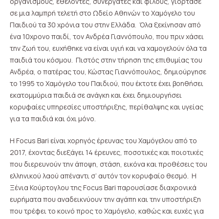
οργανισμούς, εθελοντές, συνεργάτες και φίλους, γιόρτασε
σε μια λαμπρή τελετή στο Ωδείο Αθηνών το Χαμόγελο του
Παιδιού τα 30 χρόνια του στην Ελλάδα. Όλα ξεκίνησαν από
ένα 10χρονο παιδί, τον Ανδρέα Γιαννόπουλο, που πριν χάσει
την ζωή του, ευχήθηκε να είναι υγιή και να χαμογελούν όλα τα
παιδιά του κόσμου. Πιστός στην τήρηση της επιθυμίας του
Ανδρέα, ο πατέρας του, Κώστας Γιαννόπουλος, δημιούργησε
το 1995 το Χαμόγελο του Παιδιού, που έκτοτε έχει βοηθήσει
εκατομμύρια παιδιά σε ανάγκη και έχει δημιουργήσει
κορυφαίες υπηρεσίες υποστήριξης, περίθαλψης και υγείας
για τα παιδιά και όχι μόνο.
Η Focus Bari είναι χορηγός έρευνας του Χαμόγελου από το
2017, έχοντας διεξάγει 14 έρευνες, ποσοτικές και ποιοτικές
που διερευνούν την άποψη, στάση, εικόνα και προθέσεις του
ελληνικού λαού απέναντι σ’ αυτόν τον κορυφαίο θεσμό. Η
Ξένια Κούρτογλου της Focus Bari παρουσίασε διαχρονικά
ευρήματα που αναδεικνύουν την αγάπη και την υποστήριξη
που τρέφει το κοινό προς το Χαμόγελο, καθώς και ευχές για