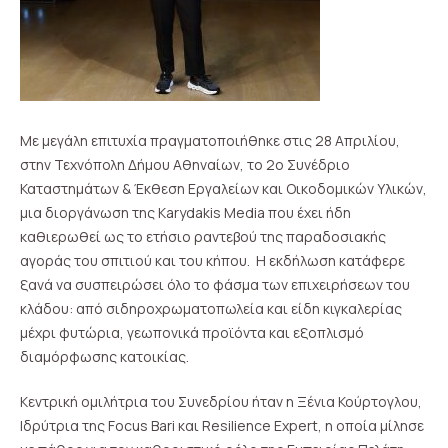
Με μεγάλη επιτυχία πραγματοποιήθηκε στις 28 Απριλίου,
στην Τεχνόπολη Δήμου Αθηναίων, το 2ο Συνέδριο
Καταστημάτων & Έκθεση Εργαλείων και Οικοδομικών Υλικών,
μια διοργάνωση της Karydakis Media που έχει ήδη
καθιερωθεί ως το ετήσιο ραντεβού της παραδοσιακής
αγοράς του σπιτιού και του κήπου. Η εκδήλωση κατάφερε
ξανά να συσπειρώσει όλο το φάσμα των επιχειρήσεων του
κλάδου: από σιδηροχρωματοπωλεία και είδη κιγκαλερίας
μέχρι φυτώρια, γεωπονικά προϊόντα και εξοπλισμό
διαμόρφωσης κατοικίας.
Κεντρική ομιλήτρια του Συνεδρίου ήταν η Ξένια Κούρτογλου,
Ιδρύτρια της Focus Bari και Resilience Expert, η οποία μίλησε