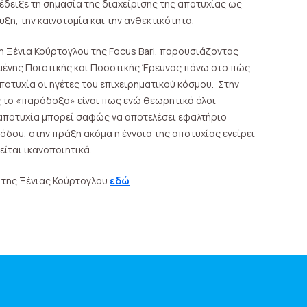
έδειξε τη σημασία της διαχείρισης της αποτυχίας ως
υξη, την καινοτομία και την ανθεκτικότητα.
η Ξένια Κούρτογλου της Focus Bari, παρουσιάζοντας
μένης Ποιοτικής και Ποσοτικής Έρευνας πάνω στο πώς
ποτυχία οι ηγέτες του επιχειρηματικού κόσμου. Στην
ς το «παράδοξο» είναι πως ενώ θεωρητικά όλοι
αποτυχία μπορεί σαφώς να αποτελέσει εφαλτήριο
οόδου, στην πράξη ακόμα η έννοια της αποτυχίας εγείρει
είται ικανοποιητικά.
 της Ξένιας Κούρτογλου
εδώ