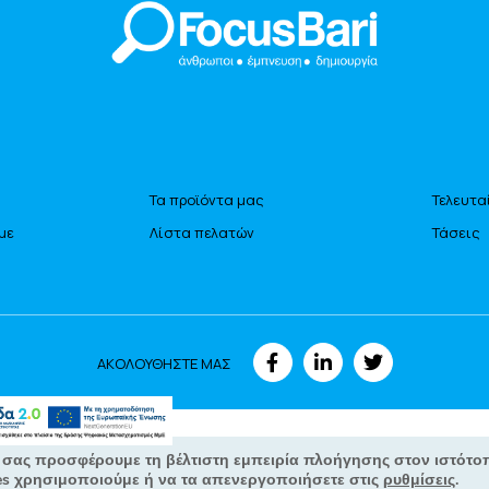
Τα προϊόντα μας
Τελευτα
με
Λίστα πελατών
Τάσεις
ΑΚΟΛΟΥΘΗΣΤΕ ΜΑΣ
All Rights Reserved © Focusbari 2022
Πολιτική Απορρήτου – GDPR
 σας προσφέρουμε τη βέλτιστη εμπειρία πλοήγησης στον ιστότο
es χρησιμοποιούμε ή να τα απενεργοποιήσετε στις
ρυθμίσεις
.