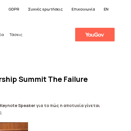
GDPR
Συχνές ερωτήσεις
Επικοινωνία
EN
έα
Τάσεις
ship Summit The Failure
Keynote Speaker
για το πώς η αποτυχία γίνεται
ς