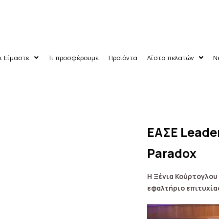
ι Είμαστε
Τι προσφέρουμε
Προϊόντα
Λίστα πελατών
Ν
ΕΑΣΕ Leader
ν
Paradox
Η Ξένια Κούρτογλου
εφαλτήριο επιτυχία