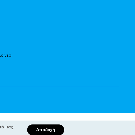
ία νέα
πό μας.
Αποδοχή