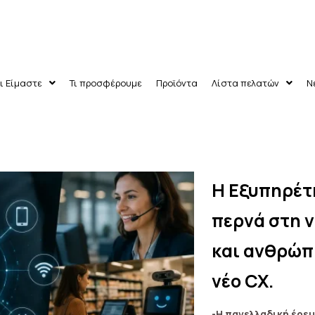
ι Είμαστε
Τι προσφέρουμε
Προϊόντα
Λίστα πελατών
Ν
H Εξυπηρέτ
ν
περνά στη 
και ανθρώπ
νέο CX.
-Η πανελλαδική έρευ