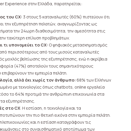
er Experience στην Ελλάδα, παρατηρείται:
χος του CX:
3 στους 5 καταναλωτές (60%) πιστεύουν ότι
σει την εξυπηρέτηση πελατών, αναγνωρίζοντας ως
τήματα την 24ωρη διαθεσιμότητα, την αμεσότητα στις
 την ταχύτερη επίλυση προβλημάτων.
αι τι υπονομεύει το CX:
Ο ψηφιακός μετασχηματισμός
από περισσότερους από τους μισούς καταναλωτές
ός μοχλός βελτίωσης της εξυπηρέτησης, ενώ η ακρίβεια
ιαφορία (47%) αποτελούν τους σημαντικότερους
 επιβαρύνουν την εμπειρία πελάτη.
ολογία, αλλά όχι χωρίς τον άνθρωπο:
68% των Ελλήνων
ωμένο με τεχνολογίες όπως chatbots, online εργαλεία
ωστόσο το 64% προτιμά την ανθρώπινη επικοινωνία στα
τα εξυπηρέτησης.
ές στο CX
: Η εστίαση, η τεχνολογία και τα
οτυπώνουν την πιο θετική εικόνα στην εμπειρία πελάτη.
ηλεπικοινωνίες και η εστίαση καταγράφουν τις
ακυμάνσεις στο συναισθηματικό αποτύπωμα των