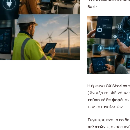
Bari-
Η έρευνα
CX Stories
( Άνοιξη και Φθινόπω
τεύχη κάθε φορά
, α
των καταναλωτών.
Συγκεκριμένα,
στο δε
πελατών »
, αναδεικν