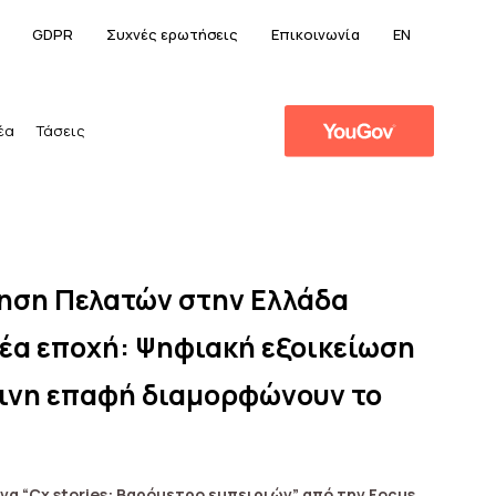
GDPR
Συχνές ερωτήσεις
Επικοινωνία
EN
έα
Τάσεις
ηση Πελατών στην Ελλάδα
νέα εποχή: Ψηφιακή εξοικείωση
ινη επαφή διαμορφώνουν το
να “Cx stories: Bαρόμετρο εμπειριών” από την Focus