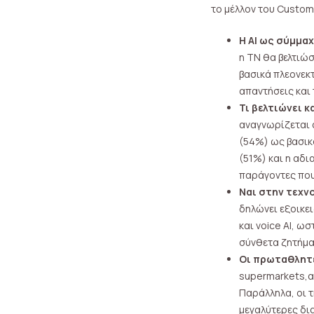
το μέλλον του Custom
Η AI ως σύμμα
η TN θα βελτιώ
βασικά πλεονεκ
απαντήσεις και
Τι βελτιώνει κ
αναγνωρίζεται 
(54%) ως βασικ
(51%) και η αδ
παράγοντες που
Ναι στην τεχν
δηλώνει εξοικει
και voice AI, 
σύνθετα ζητήμα
Οι πρωταθλητ
supermarkets,απ
Παράλληλα, οι τ
μεγαλύτερες δι